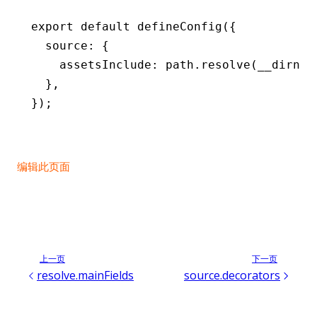
export
 default
 defineConfig
({
  source
:
 {
    assetsInclude
:
 path
.resolve
(__dirnam
  }
,
});
编辑此页面
上一页
下一页
resolve.mainFields
source.decorators