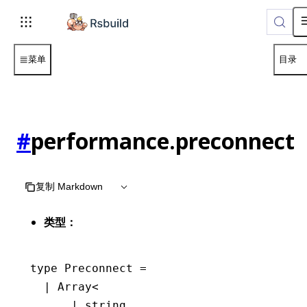
菜单
目录
#
performance.preconnect
复制 Markdown
类型：
type
 Preconnect
 =
  |
 Array
<
      |
 string