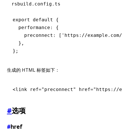
rsbuild.config.ts
export
 default
 {
  performance
:
 {
    preconnect
:
 [
'https://example.com/'
]
  }
,
};
生成的 HTML 标签如下：
<
link
 ref
=
"preconnect"
 href
=
"https://exa
#
选项
#
href