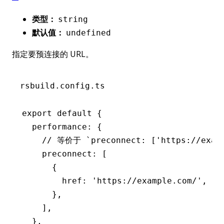
类型：
string
默认值：
undefined
指定要预连接的 URL。
rsbuild.config.ts
export
 default
 {
  performance
:
 {
    // 等价于 `preconnect: ['https://exam
    preconnect
:
 [
      {
        href
:
 'https://example.com/'
,
      }
,
    ]
,
  }
,