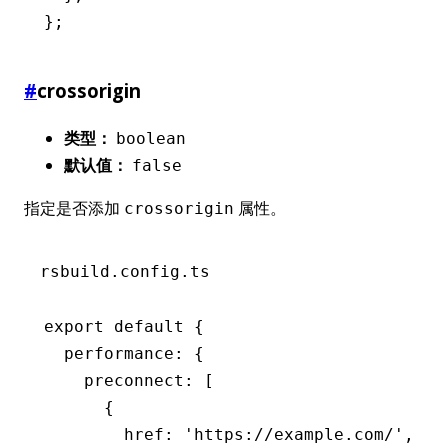
};
#
crossorigin
类型：
boolean
默认值：
false
指定是否添加
属性。
crossorigin
rsbuild.config.ts
export
 default
 {
  performance
:
 {
    preconnect
:
 [
      {
        href
:
 'https://example.com/'
,