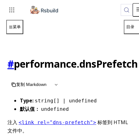
菜单
目录
#
performance.dnsPrefetch
复制 Markdown
Type:
string[] | undefined
默认值：
undefined
注入
标签到 HTML
<link rel="dns-prefetch">
文件中。