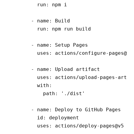
        run
:
 npm i
      - 
name
:
 Build
        run
:
 npm run build
      - 
name
:
 Setup Pages
        uses
:
 actions/configure-pages@v6
      - 
name
:
 Upload artifact
        uses
:
 actions/upload-pages-artif
        with
:
          path
:
 './dist'
      - 
name
:
 Deploy to GitHub Pages
        id
:
 deployment
        uses
:
 actions/deploy-pages@v5