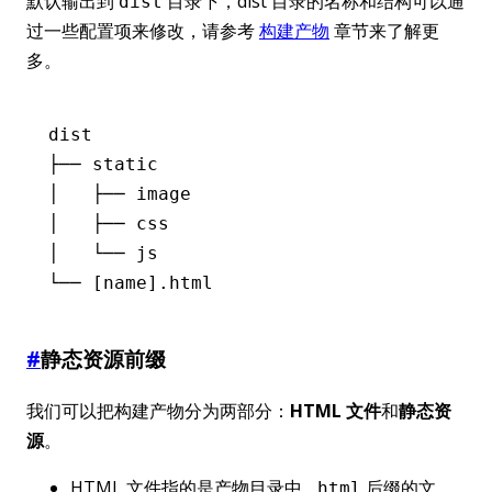
默认输出到
目录下，dist 目录的名称和结构可以通
dist
过一些配置项来修改，请参考
构建产物
章节来了解更
多。
dist
├──
 static
│
   ├──
 image
│
   ├──
 css
│
   └──
 js
└──
 [name].html
#
静态资源前缀
我们可以把构建产物分为两部分：
HTML 文件
和
静态资
源
。
HTML 文件指的是产物目录中
后缀的文
.html