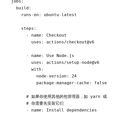
jobs
:
  build
:
    runs-on
:
 ubuntu-latest
    steps
:
      - 
name
:
 Checkout
        uses
:
 actions/checkout@v6
      - 
name
:
 Use Node.js
        uses
:
 actions/setup-node@v6
        with
:
          node-version
:
 24
          package-manager-cache
:
 false
      # 如果你使用其他的包管理器，如 yarn 或 p
      # 你需要先安装它们
      - 
name
:
 Install dependencies