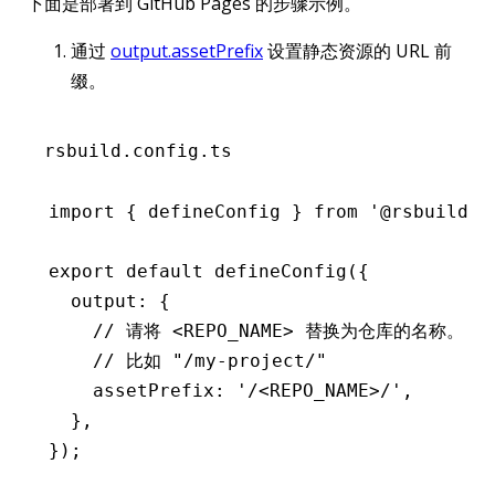
下面是部署到 GitHub Pages 的步骤示例。
通过
output.assetPrefix
设置静态资源的 URL 前
缀。
rsbuild.config.ts
import
 { defineConfig } 
from
 '@rsbuild/c
export
 default
 defineConfig
({
  output
:
 {
    // 请将 <REPO_NAME> 替换为仓库的名称。
    // 比如 "/my-project/"
    assetPrefix
:
 '/<REPO_NAME>/'
,
  }
,
});