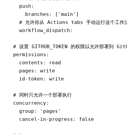
  push
:
    branches
:
 [
'main'
]
  # 允许你从 Actions tabs 手动运行这个工作流
  workflow_dispatch
:
# 设置 GITHUB_TOKEN 的权限以允许部署到 GitHub
permissions
:
  contents
:
 read
  pages
:
 write
  id-token
:
 write
# 同时只允许一个部署执行
concurrency
:
  group
:
 'pages'
  cancel-in-progress
:
 false