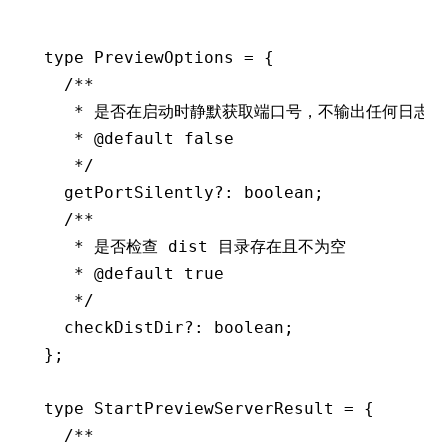
type
 PreviewOptions
 =
 {
  /**
   * 是否在启动时静默获取端口号，不输出任何日志
   * 
@default
 false
   */
  getPortSilently
?:
 boolean
;
  /**
   * 是否检查 dist 目录存在且不为空
   * 
@default
 true
   */
  checkDistDir
?:
 boolean
;
};
type
 StartPreviewServerResult
 =
 {
  /**