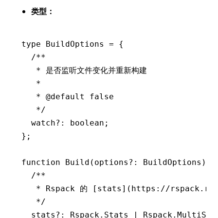
类型：
type
 BuildOptions
 =
 {
  /**
   * 是否监听文件变化并重新构建
   *
   * 
@default
 false
   */
  watch
?:
 boolean
;
};
function
 Build
(options
?:
 BuildOptions
)
:
 
  /**
   * Rspack 的 [stats](https://rspack.rs
   */
  stats
?:
 Rspack
.
Stats
 |
 Rspack
.
MultiSta