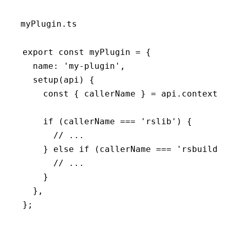
myPlugin.ts
export
 const
 myPlugin
 =
 {
  name
:
 'my-plugin'
,
  setup
(api) {
    const
 { 
callerName
 } 
=
 api
.context;
    if
 (callerName 
===
 'rslib'
) {
      // ...
    } 
else
 if
 (callerName 
===
 'rsbuild'
)
      // ...
    }
  }
,
};