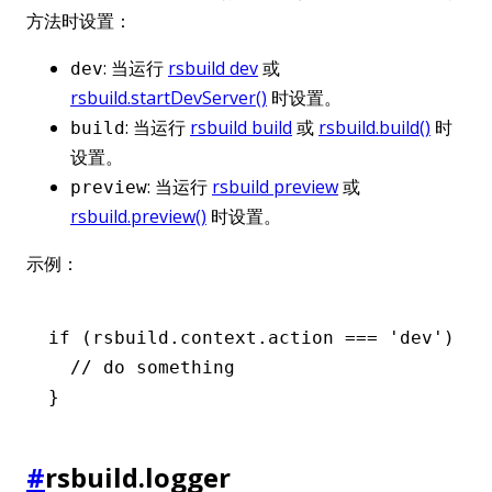
方法时设置：
: 当运行
rsbuild dev
或
dev
rsbuild.startDevServer()
时设置。
: 当运行
rsbuild build
或
rsbuild.build()
时
build
设置。
: 当运行
rsbuild preview
或
preview
rsbuild.preview()
时设置。
示例：
if
 (
rsbuild
.
context
.action 
===
 'dev'
) {
  // do something
}
#
rsbuild.logger