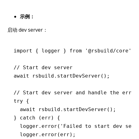
示例：
启动 dev server：
import
 { logger } 
from
 '@rsbuild/core'
;
// Start dev server
await
 rsbuild
.startDevServer
();
// Start dev server and handle the error
try
 {
  await
 rsbuild
.startDevServer
();
} 
catch
 (err) {
  logger
.error
(
'Failed to start dev serv
  logger
.error
(err);