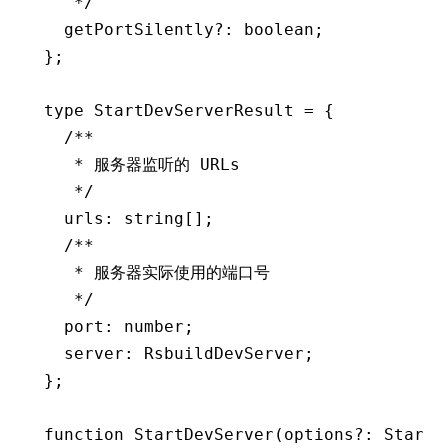
   */
  getPortSilently
?:
 boolean
;
};
type
 StartDevServerResult
 =
 {
  /**
   * 服务器监听的 URLs
   */
  urls
:
 string
[];
  /**
   * 服务器实际使用的端口号
   */
  port
:
 number
;
  server
:
 RsbuildDevServer
;
};
function
 StartDevServer
(options
?:
 StartD