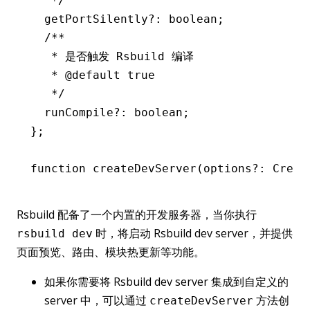
   */
  getPortSilently
?:
 boolean
;
  /**
   * 是否触发 Rsbuild 编译
   * 
@default
 true
   */
  runCompile
?:
 boolean
;
};
function
 createDevServer
(options
?:
 Creat
Rsbuild 配备了一个内置的开发服务器，当你执行
时，将启动 Rsbuild dev server，并提供
rsbuild dev
页面预览、路由、模块热更新等功能。
如果你需要将 Rsbuild dev server 集成到自定义的
server 中，可以通过
方法创
createDevServer