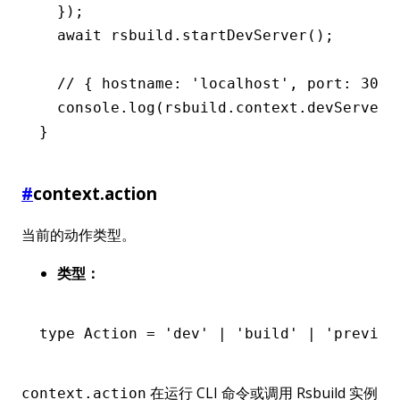
  });
  await
 rsbuild
.startDevServer
();
  // { hostname: 'localhost', port: 3000
  console
.log
(
rsbuild
.
context
.devServer)
}
#
context.action
当前的动作类型。
类型：
type
 Action
 =
 'dev'
 |
 'build'
 |
 'preview
在运行 CLI 命令或调用 Rsbuild 实例
context.action