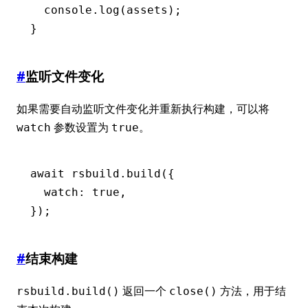
  console
.log
(assets);
}
#
监听文件变化
如果需要自动监听文件变化并重新执行构建，可以将
参数设置为
。
watch
true
await
 rsbuild
.build
({
  watch
:
 true
,
});
#
结束构建
返回一个
方法，用于结
rsbuild.build()
close()