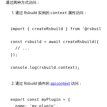
通过两种方式访问：
通过 Rsbuild 实例的
属性访问：
context
import
 { createRsbuild } 
from
 '@rsbuild/
const
 rsbuild
 =
 await
 createRsbuild
({
  // ...
});
console
.log
(
rsbuild
.context);
通过 Rsbuild 插件的
api.context
访问：
export
 const
 myPlugin
 =
 {
  name
:
 'my-plugin'
,