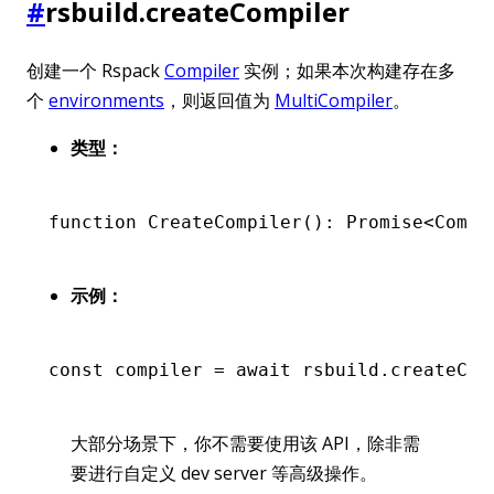
#
rsbuild.createCompiler
创建一个 Rspack
Compiler
实例；如果本次构建存在多
个
environments
，则返回值为
MultiCompiler
。
类型：
function
 CreateCompiler
()
:
 Promise
<
Compi
示例：
const
 compiler
 =
 await
 rsbuild
.createCom
大部分场景下，你不需要使用该 API，除非需
要进行自定义 dev server 等高级操作。