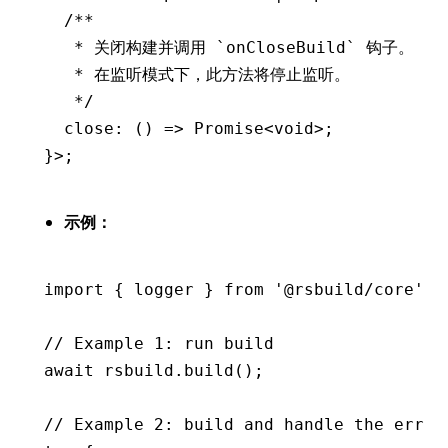
  /**
   * 关闭构建并调用 `onCloseBuild` 钩子。
   * 在监听模式下，此方法将停止监听。
   */
  close
:
 () 
=>
 Promise
<
void
>;
}>;
示例：
import
 { logger } 
from
 '@rsbuild/core'
;
// Example 1: run build
await
 rsbuild
.build
();
// Example 2: build and handle the error