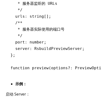
   * 服务器监听的 URLs
   */
  urls
:
 string
[];
  /**
   * 服务器实际使用的端口号
   */
  port
:
 number
;
  server
:
 RsbuildPreviewServer
;
};
function
 preview
(options
?:
 PreviewOption
示例：
启动 Server：