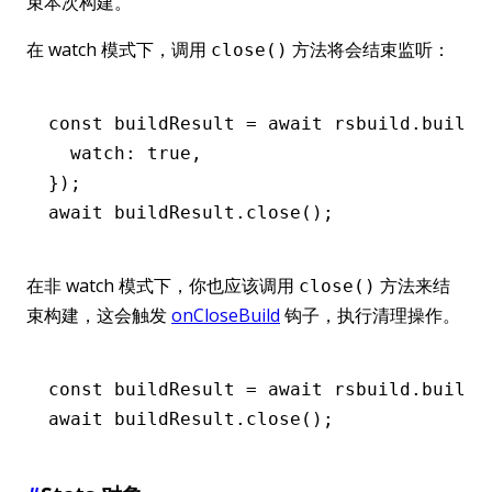
束本次构建。
在 watch 模式下，调用
方法将会结束监听：
close()
const
 buildResult
 =
 await
 rsbuild
.build
(
  watch
:
 true
,
});
await
 buildResult
.close
();
在非 watch 模式下，你也应该调用
方法来结
close()
束构建，这会触发
onCloseBuild
钩子，执行清理操作。
const
 buildResult
 =
 await
 rsbuild
.build
(
await
 buildResult
.close
();