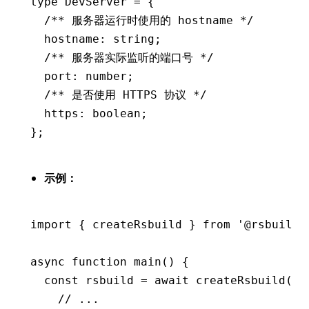
type
 DevServer
 =
 {
  /** 服务器运行时使用的 hostname */
  hostname
:
 string
;
  /** 服务器实际监听的端口号 */
  port
:
 number
;
  /** 是否使用 HTTPS 协议 */
  https
:
 boolean
;
};
示例：
import
 { createRsbuild } 
from
 '@rsbuild/
async
 function
 main
() {
  const
 rsbuild
 =
 await
 createRsbuild
({
    // ...