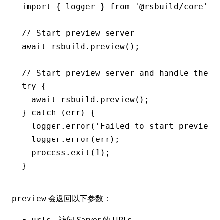
import
 { logger } 
from
 '@rsbuild/core'
;
// Start preview server
await
 rsbuild
.preview
();
// Start preview server and handle the e
try
 {
  await
 rsbuild
.preview
();
} 
catch
 (err) {
  logger
.error
(
'Failed to start preview 
  logger
.error
(err);
  process
.exit
(
1
);
}
会返回以下参数：
preview
：访问 Server 的 URLs
urls