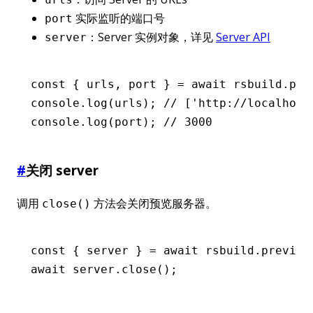
实际监听的端口号
port
：Server 实例对象，详见
Server API
server
const
 { 
urls
,
 port
 } 
=
 await
 rsbuild
.pre
console
.log
(urls); 
// ['http://localhost
console
.log
(port); 
// 3000
#
关闭 server
调用
方法会关闭预览服务器。
close()
const
 { 
server
 } 
=
 await
 rsbuild
.preview
await
 server
.close
();