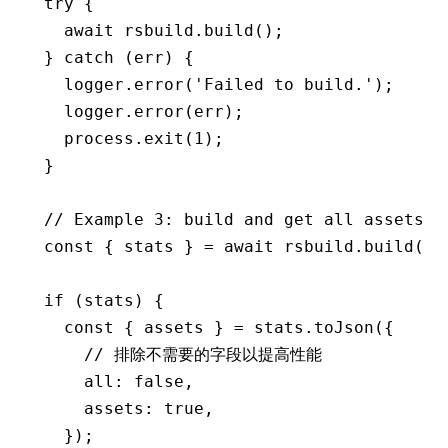
try
 {
  await
 rsbuild
.build
();
} 
catch
 (err) {
  logger
.error
(
'Failed to build.'
);
  logger
.error
(err);
  process
.exit
(
1
);
}
// Example 3: build and get all assets
const
 { 
stats
 } 
=
 await
 rsbuild
.build
();
if
 (stats) {
  const
 { 
assets
 } 
=
 stats
.toJson
({
    // 排除不需要的字段以提高性能
    all
:
 false
,
    assets
:
 true
,
  });