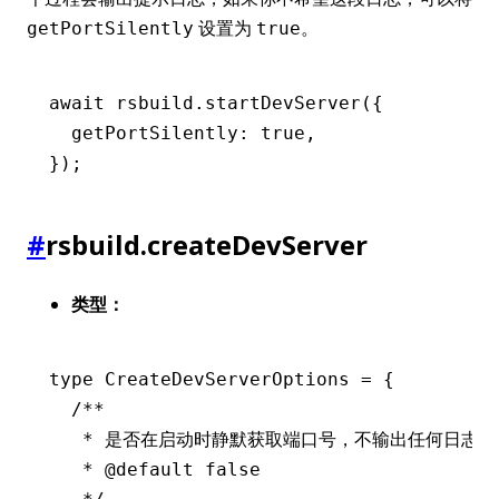
设置为
。
getPortSilently
true
await
 rsbuild
.startDevServer
({
  getPortSilently
:
 true
,
});
#
rsbuild.createDevServer
类型：
type
 CreateDevServerOptions
 =
 {
  /**
   * 是否在启动时静默获取端口号，不输出任何日志
   * 
@default
 false