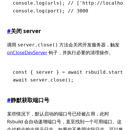
console
.log
(urls); 
// ['http://localhost
console
.log
(port); 
// 3000
#
关闭 server
调用
方法会关闭开发服务器，触发
server.close()
onCloseDevServer
钩子，并执行必要的清理操作。
const
 { 
server
 } 
=
 await
 rsbuild
.startDe
await
 server
.close
();
#
静默获取端口号
某些情况下，默认启动的端口号已经被占用，此时
Rsbuild 会自动递增端口号，直至找到一个可用端口。这
个过程会输出提示日志，如果你不希望这段日志，可以将