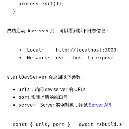
  process
.exit
(
1
);
}
成功启动 dev server 后，可以看到以下日志信息：
  ➜  Local:    http://localhost:3000
  ➜  Network:  use --host to expose
会返回以下参数：
startDevServer
：访问 dev server 的 URLs
urls
实际监听的端口号
port
：Server 实例对象，详见
Server API
server
const
 { 
urls
,
 port
 } 
=
 await
 rsbuild
.sta